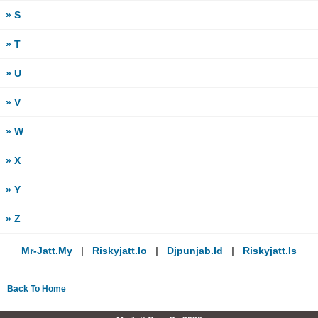
» S
» T
» U
» V
» W
» X
» Y
» Z
Mr-Jatt.my
|
Riskyjatt.io
|
Djpunjab.id
|
Riskyjatt.is
Back To Home