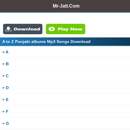
Mr-Jatt.Com
A to Z Punjabi albums Mp3 Songs Download
» A
» B
» C
» D
» E
» F
» G